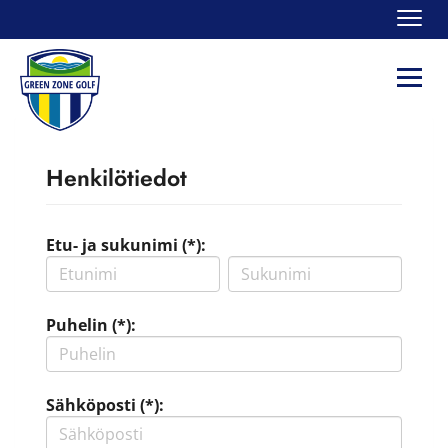
Navi
Navi
Henkilötiedot
Etu- ja sukunimi (*):
Puhelin (*):
Sähköposti (*):