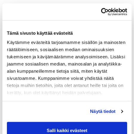
Maa (*):
Suomi
Golf jäsenyys
Tämä sivusto käyttää evästeitä
Käytämme evästeitä tarjoamamme sisällön ja mainosten
Valitse seura:
räätälöimiseen, sosiaalisen median ominaisuuksien
tukemiseen ja kävijämäärämme analysoimiseen. Lisäksi
jaamme sosiaalisen median, mainosalan ja analytiikka-
alan kumppaneillemme tietoja siitä, miten käytät
Jäsennumero:
sivustoamme. Kumppanimme voivat yhdistää näitä
tietoja muihin tietoihin, joita olet antanut heille tai joita on
kerätty, kun olet käyttänyt heidän palvelujaan.
Lisätiedot
Näytä tiedot
Syntymäaika: (*)
Salli kaikki evästeet