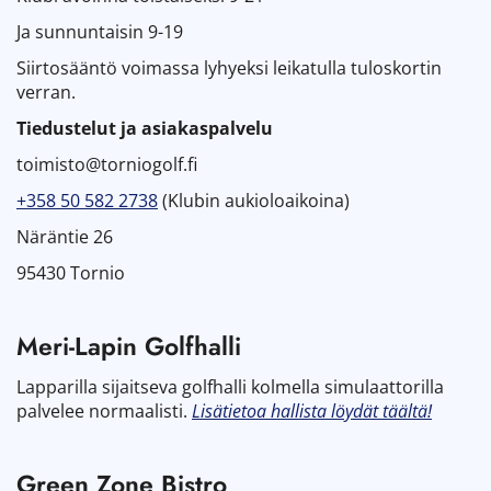
Ja sunnuntaisin 9-19
Siirtosääntö voimassa lyhyeksi leikatulla tuloskortin
verran.
Tiedustelut ja asiakaspalvelu
toimisto@torniogolf.fi
+358 50 582 2738
(Klubin aukioloaikoina)
Näräntie 26
95430 Tornio
Meri-Lapin Golfhalli
Lapparilla sijaitseva golfhalli kolmella simulaattorilla
palvelee normaalisti.
Lisätietoa hallista löydät täältä!
Green Zone Bistro