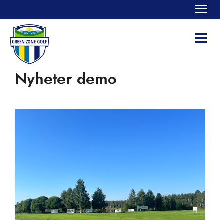
Navi
Navi
Nyheter demo