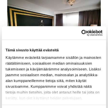
Tämä sivusto käyttää evästeitä
Käytämme evästeitä tarjoamamme sisällön ja mainosten
Mustaparta Hotels Golf Packages
räätälöimiseen, sosiaalisen median ominaisuuksien
Boutique Hotel Mustaparta
tukemiseen ja kävijämäärämme analysoimiseen. Lisäksi
The package includes accommodation in a standard
jaamme sosiaalisen median, mainosalan ja analytiikka-
room (all rooms are equipped with air conditioning),
alan kumppaneillemme tietoja siitä, miten käytät
a green fee per person, buffet breakfast, parking, Wi-Fi,
sivustoamme. Kumppanimme voivat yhdistää näitä
and a €6 voucher for use in our restaurants.
tietoja muihin tietoihin, joita olet antanut heille tai joita on
Single room: €164 per night
kerätty, kun olet käyttänyt heidän palvelujaan.
Double room: €222 per night