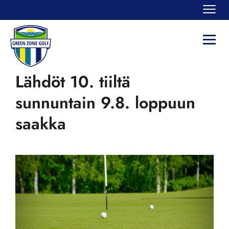
Navi
Navi
Lähdöt 10. tiiltä
sunnuntain 9.8. loppuun
saakka