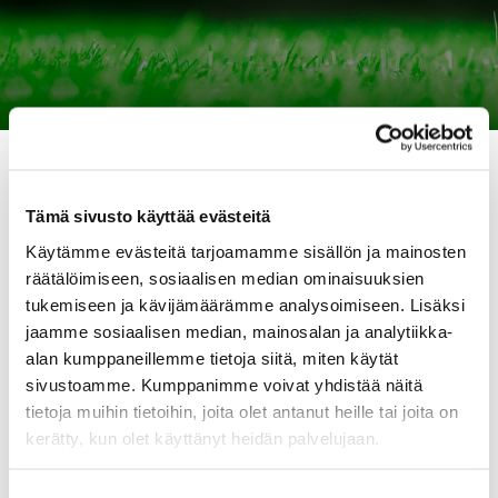
12.03.2026 10:13
Tämä sivusto käyttää evästeitä
Käytämme evästeitä tarjoamamme sisällön ja mainosten
Golftuotteet monipuolisesti
räätälöimiseen, sosiaalisen median ominaisuuksien
personoituna yrityksesi logolla
tukemiseen ja kävijämäärämme analysoimiseen. Lisäksi
jaamme sosiaalisen median, mainosalan ja analytiikka-
Alta olevasta painikkeesta näet hinnaston ja
alan kumppaneillemme tietoja siitä, miten käytät
tuotteet!
sivustoamme. Kumppanimme voivat yhdistää näitä
tietoja muihin tietoihin, joita olet antanut heille tai joita on
kerätty, kun olet käyttänyt heidän palvelujaan.
Logotuotehinnasto 2026