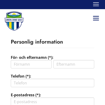
Navi
Navi
Personlig information
För- och efternamn (*):
Telefon (*):
E-postadress (*):