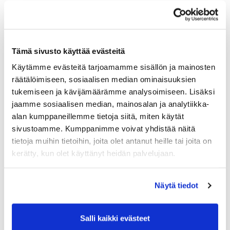
Land (*):
Sverige
Golfmedlemskap
Tämä sivusto käyttää evästeitä
Käytämme evästeitä tarjoamamme sisällön ja mainosten
räätälöimiseen, sosiaalisen median ominaisuuksien
Välj klubb:
tukemiseen ja kävijämäärämme analysoimiseen. Lisäksi
jaamme sosiaalisen median, mainosalan ja analytiikka-
alan kumppaneillemme tietoja siitä, miten käytät
Medlemsnummer:
sivustoamme. Kumppanimme voivat yhdistää näitä
tietoja muihin tietoihin, joita olet antanut heille tai joita on
kerätty, kun olet käyttänyt heidän palvelujaan.
Ytterligare information
Näytä tiedot
Födelsedatum: (*)
Salli kaikki evästeet