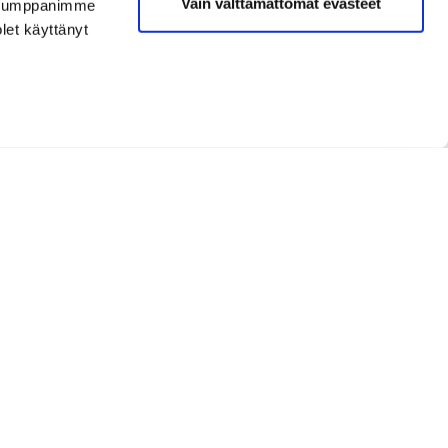
Vain välttämättömät evästeet
. Kumppanimme
olet käyttänyt