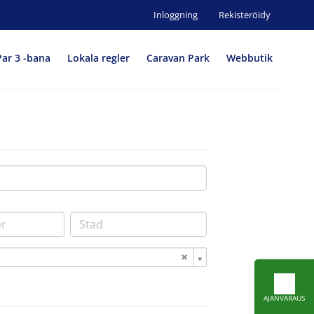
Inloggning
Rekisteröidy
Par 3 -bana
Lokala regler
Caravan Park
Webbutik
AJANVARAUS