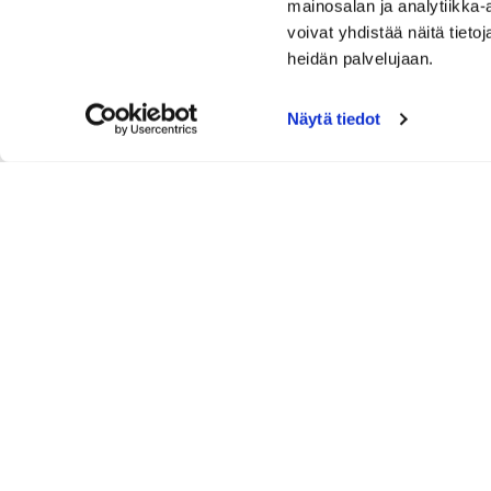
mainosalan ja analytiikka
voivat yhdistää näitä tietoja
heidän palvelujaan.
Näytä tiedot
GREEN
Näräntie 26
050 582 2