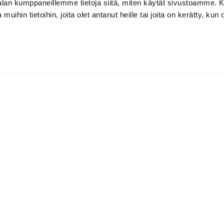
-alan kumppaneillemme tietoja siitä, miten käytät sivustoamme
 muihin tietoihin, joita olet antanut heille tai joita on kerätty, kun 
 ZONE GOLF
, 94530 Tornio
738