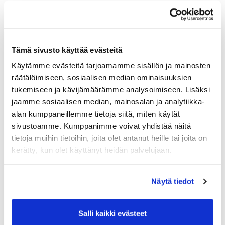
Land (*):
Sverige
Golfmedlemskap
Tämä sivusto käyttää evästeitä
Käytämme evästeitä tarjoamamme sisällön ja mainosten
räätälöimiseen, sosiaalisen median ominaisuuksien
Välj klubb:
tukemiseen ja kävijämäärämme analysoimiseen. Lisäksi
jaamme sosiaalisen median, mainosalan ja analytiikka-
alan kumppaneillemme tietoja siitä, miten käytät
Medlemsnummer:
sivustoamme. Kumppanimme voivat yhdistää näitä
tietoja muihin tietoihin, joita olet antanut heille tai joita on
kerätty, kun olet käyttänyt heidän palvelujaan.
Ytterligare information
Näytä tiedot
Födelsedatum: (*)
Salli kaikki evästeet