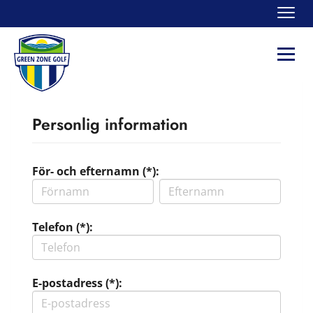
Navi
Navi
Personlig information
För- och efternamn (*):
Telefon (*):
E-postadress (*):