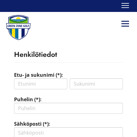
Navi
Navi
Henkilötiedot
Etu- ja sukunimi (*):
Puhelin (*):
Sähköposti (*):