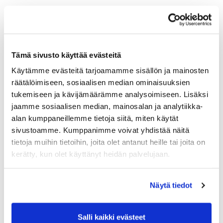
Maa (*):
Suomi
Golf jäsenyys
Tämä sivusto käyttää evästeitä
Käytämme evästeitä tarjoamamme sisällön ja mainosten
Valitse seura:
räätälöimiseen, sosiaalisen median ominaisuuksien
tukemiseen ja kävijämäärämme analysoimiseen. Lisäksi
jaamme sosiaalisen median, mainosalan ja analytiikka-
alan kumppaneillemme tietoja siitä, miten käytät
Jäsennumero:
sivustoamme. Kumppanimme voivat yhdistää näitä
tietoja muihin tietoihin, joita olet antanut heille tai joita on
kerätty, kun olet käyttänyt heidän palvelujaan.
Lisätiedot
Näytä tiedot
Syntymäaika: (*)
Salli kaikki evästeet