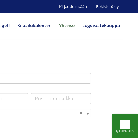
Kirjaudu sisään
Rekisteröidy
a golf
Kilpailukalenteri
Yhteisö
Logovaatekauppa
AJANVARAUS