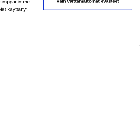
Vain välttämättömät evästeet
. Kumppanimme
olet käyttänyt