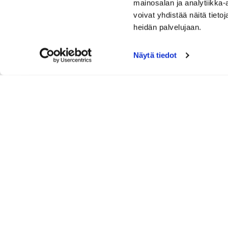
mainosalan ja analytiikka
voivat yhdistää näitä tietoja
heidän palvelujaan.
Näytä tiedot
GREEN
Näräntie 26
050 582 2