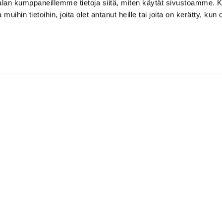
-alan kumppaneillemme tietoja siitä, miten käytät sivustoamme
 muihin tietoihin, joita olet antanut heille tai joita on kerätty, kun 
 ZONE GOLF
, 94530 Tornio
738