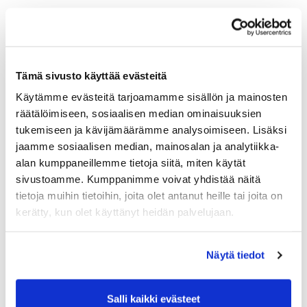
Country (*):
Great Britain (UK)
Golf membership
Tämä sivusto käyttää evästeitä
Käytämme evästeitä tarjoamamme sisällön ja mainosten
Select club:
räätälöimiseen, sosiaalisen median ominaisuuksien
tukemiseen ja kävijämäärämme analysoimiseen. Lisäksi
jaamme sosiaalisen median, mainosalan ja analytiikka-
alan kumppaneillemme tietoja siitä, miten käytät
Member NO:
sivustoamme. Kumppanimme voivat yhdistää näitä
tietoja muihin tietoihin, joita olet antanut heille tai joita on
kerätty, kun olet käyttänyt heidän palvelujaan.
Additional info
Näytä tiedot
Date of birth: (*)
Salli kaikki evästeet