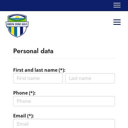
Navi
Navi
Personal data
First and last name (*):
Phone (*):
Email (*):