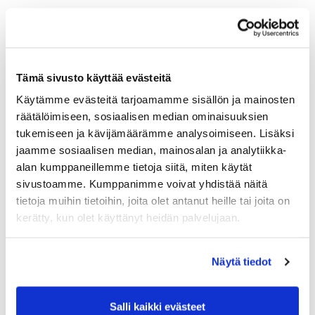
Country (*):
Great Britain (UK)
Golf membership
Tämä sivusto käyttää evästeitä
Käytämme evästeitä tarjoamamme sisällön ja mainosten
Select club:
räätälöimiseen, sosiaalisen median ominaisuuksien
tukemiseen ja kävijämäärämme analysoimiseen. Lisäksi
jaamme sosiaalisen median, mainosalan ja analytiikka-
alan kumppaneillemme tietoja siitä, miten käytät
Member NO:
sivustoamme. Kumppanimme voivat yhdistää näitä
tietoja muihin tietoihin, joita olet antanut heille tai joita on
kerätty, kun olet käyttänyt heidän palvelujaan.
Additional info
Näytä tiedot
Date of birth: (*)
Salli kaikki evästeet