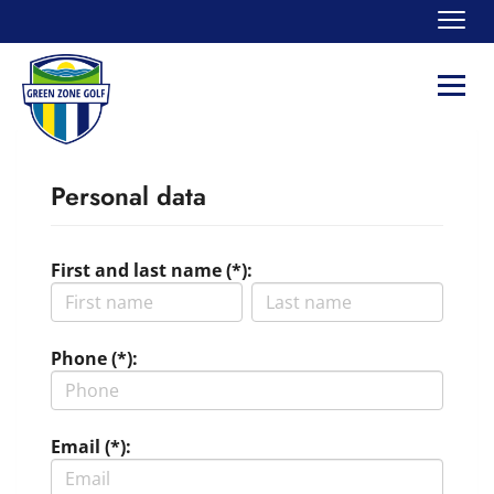
Navi
Navi
Personal data
First and last name (*):
Phone (*):
Email (*):